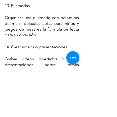
13. Pijamadas
Organizar una pijamada con palomitas 
de maíz, películas aptas para niños y 
juegos de mesa es la fórmula perfecta 
para su diversión.
14. Crear videos o presentaciones
Grabar videos divertidos o hacer 
presentaciones sobre temas 
interesantes potencia su creatividad. 
Ayúdalos con la tecnología y supervisa 
el contenido.
15. Visitar museos interactivos
Llevarlos a museos infantiles dinámicos 
e interactivos en Alemania para 